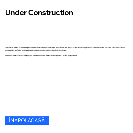
Under Construction
Ne pare rău pentru inconveniențe, dar site-ul nostru este în construcție și lucrăm din greu pentru a-l face mai bun și mai captivant pentru tine. În curând, vei avea acces la o
experiență online îmbunătățită, plină de conținut de calitate și funcționalități inovatoare.
Mulțumim pentru răbdare și înțelegere. Reveniți în curând pentru a descoperi noul nostru spațiu online!
ÎNAPOI ACASĂ